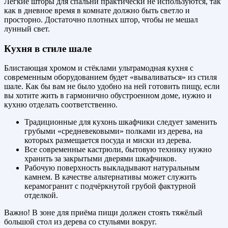
Лёгкие шторы для спальни практически не используются, так
как в дневное время в комнате должно быть светло и
просторно. Достаточно плотных штор, чтобы не мешал
лунный свет.
Кухня в стиле шале
Блистающая хромом и стёклами ультрамодная кухня с
современным оборудованием будет «вываливаться» из стиля
шале. Как бы вам не было удобно на ней готовить пищу, если
вы хотите жить в гармонично обустроенном доме, нужно и
кухню отделать соответственно.
Традиционные для кухонь шкафчики следует заменить
грубыми «средневековыми» полками из дерева, на
которых размещается посуда и миски из дерева.
Все современные кастрюли, бытовую технику нужно
хранить за закрытыми дверями шкафчиков.
Рабочую поверхность выкладывают натуральным
камнем. В качестве альтернативы может служить
керамогранит с подчёркнутой грубой фактурной
отделкой.
Важно! В зоне для приёма пищи должен стоять тяжёлый
большой стол из дерева со стульями вокруг.